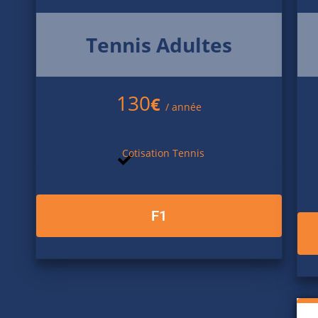
Tennis Adultes
130
€
/ année
Cotisation Tennis
F1