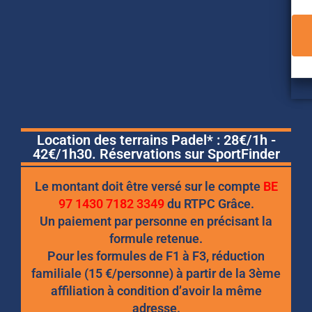
Location des terrains Padel* : 28€/1h -
42€/1h30. Réservations sur SportFinder
Le montant doit être versé sur le compte
BE
97 1430 7182 3349
du RTPC Grâce.
Un paiement par personne en précisant la
formule retenue.
Pour les formules de F1 à F3, réduction
familiale (15 €/personne) à partir de la 3ème
affiliation
à condition d’avoir la même
adresse.